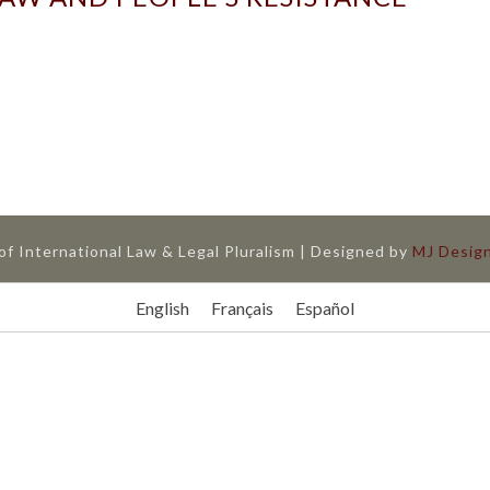
f International Law & Legal Pluralism | Designed by
MJ Desig
English
Français
Español