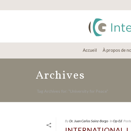
Accueil
À propos de n
Archives
Tag Archives for: "University for Peace"
By
Dr. Juan Carlos Sainz-Borgo
In
Op-Ed
Post
INTERNATIONAL L