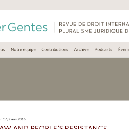
ous
Notre équipe
Contributions
Archive
Podcasts
Évèn
ed
17 février 2016
AW AND PEOPLE’S RESISTANCE